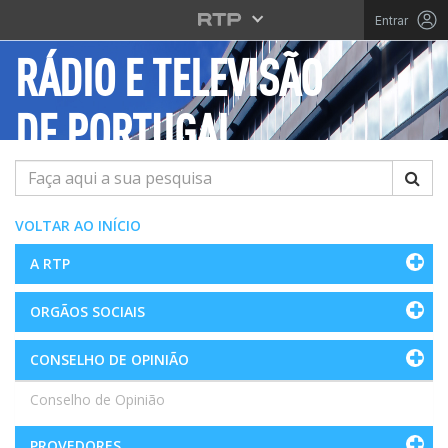
Saltar para o conteúdo principal
Entrar
RÁDIO E TELEVISÃO
DE PORTUGAL
Pesquisar
VOLTAR AO INÍCIO
A RTP
ORGÃOS SOCIAIS
CONSELHO DE OPINIÃO
Conselho de Opinião
PROVEDORES