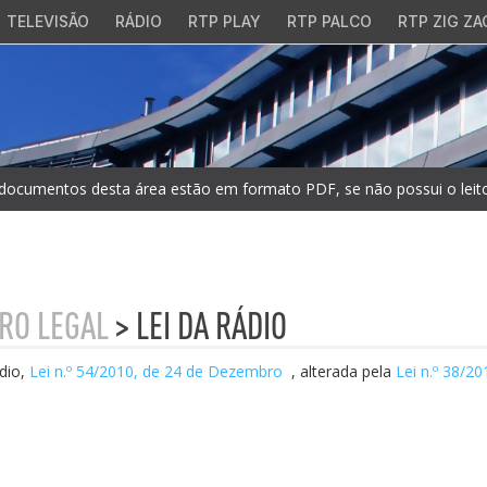
TELEVISÃO
RÁDIO
RTP PLAY
RTP PALCO
RTP ZIG ZA
documentos desta área estão em formato PDF, se não possui o leitor
RO LEGAL
> LEI DA RÁDIO
dio,
Lei n.º 54/2010, de 24 de Dezembro
, alterada pela
Lei n.º 38/20