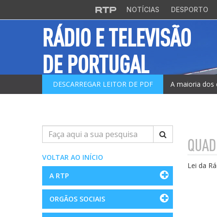
Saltar para o conteúdo principal
NOTÍCIAS
DESPORTO
RÁDIO E TELEVISÃO
DE PORTUGAL
DESCARREGAR LEITOR DE PDF
A maioria dos 
Pesquisar
QUAD
VOLTAR AO INÍCIO
Lei da Rá
A RTP
ORGÃOS SOCIAIS