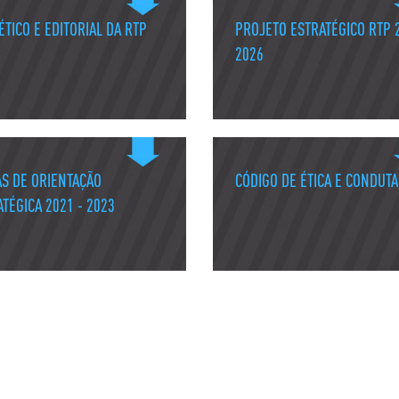
ÉTICO E EDITORIAL DA RTP
PROJETO ESTRATÉGICO RTP 2
2026
AS DE ORIENTAÇÃO
CÓDIGO DE ÉTICA E CONDUTA
TÉGICA 2021 - 2023