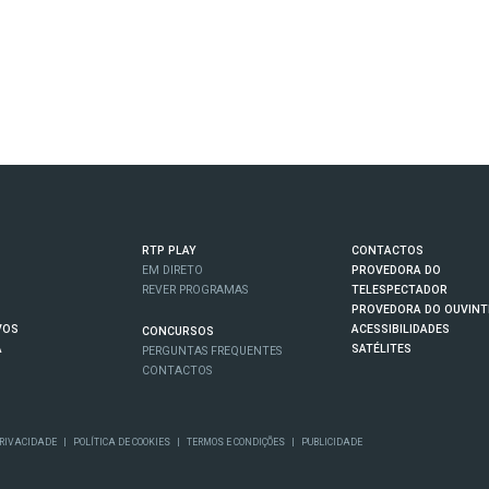
RTP PLAY
CONTACTOS
EM DIRETO
PROVEDORA DO
REVER PROGRAMAS
TELESPECTADOR
PROVEDORA DO OUVINT
VOS
ACESSIBILIDADES
CONCURSOS
A
SATÉLITES
PERGUNTAS FREQUENTES
CONTACTOS
PRIVACIDADE
|
POLÍTICA DE COOKIES
|
TERMOS E CONDIÇÕES
|
PUBLICIDADE