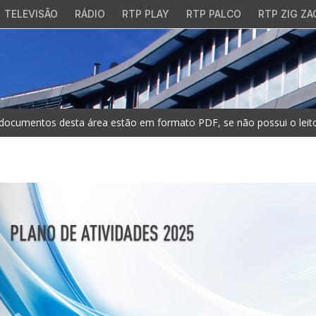
TELEVISÃO
RÁDIO
RTP PLAY
RTP PALCO
RTP ZIG ZA
documentos desta área estão em formato PDF, se não possui o leitor