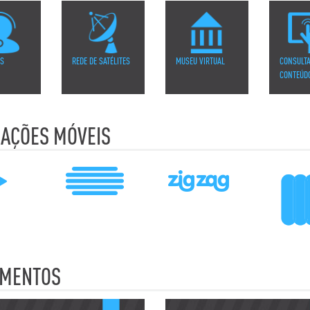
OS
REDE DE SATÉLITES
MUSEU VIRTUAL
CONSULTA
CONTEÚD
CAÇÕES MÓVEIS
MENTOS