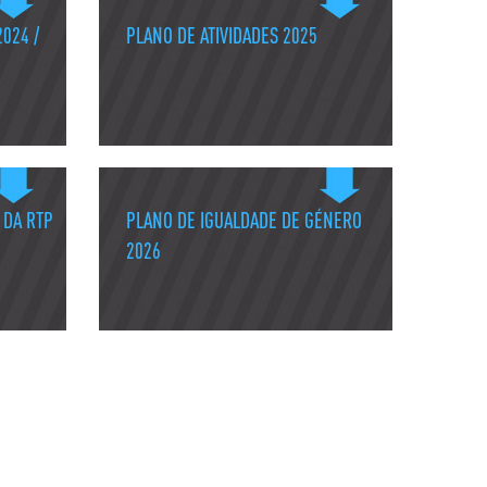
024 /
PLANO DE ATIVIDADES 2025
 DA RTP
PLANO DE IGUALDADE DE GÉNERO
2026