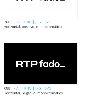
RGB .
PDF
|
PNG
|
JPG
|
SVG
|
Horizontal, positivo, monocromático
RGB .
PDF
|
PNG
|
JPG
|
SVG
|
Horizontal, negativo, monocromático