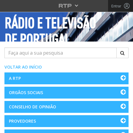
Saltar para o conteúdo principal
Entrar
RÁDIO E TELEVISÃO
DE PORTUGAL
Pesquisar
VOLTAR AO INÍCIO
A RTP
ORGÃOS SOCIAIS
CONSELHO DE OPINIÃO
PROVEDORES