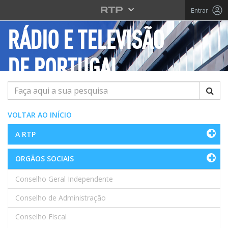
Saltar para o conteúdo principal
Entrar
RÁDIO E TELEVISÃO
DE PORTUGAL
Pesquisar
VOLTAR AO INÍCIO
A RTP
ORGÃOS SOCIAIS
Conselho Geral Independente
Conselho de Administração
Conselho Fiscal