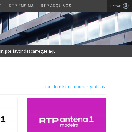
G
RTP ENSINA
RTP ARQUIVOS
Entrar
, por favor descarregue aqui.
transferir kit de normas gráficas