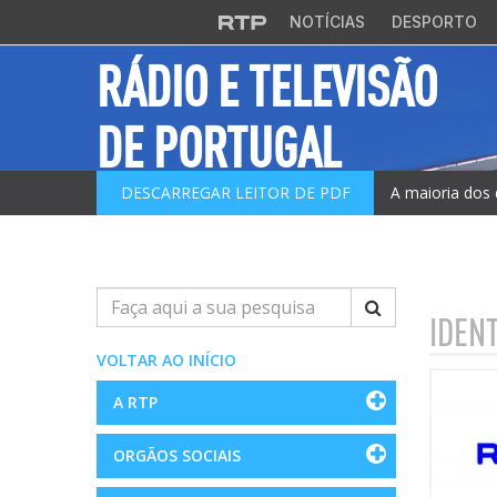
Saltar para o conteúdo principal
NOTÍCIAS
DESPORTO
RÁDIO E TELEVISÃO
DE PORTUGAL
DESCARREGAR LEITOR DE PDF
A maioria dos 
Pesquisar
IDEN
VOLTAR AO INÍCIO
A RTP
ORGÃOS SOCIAIS