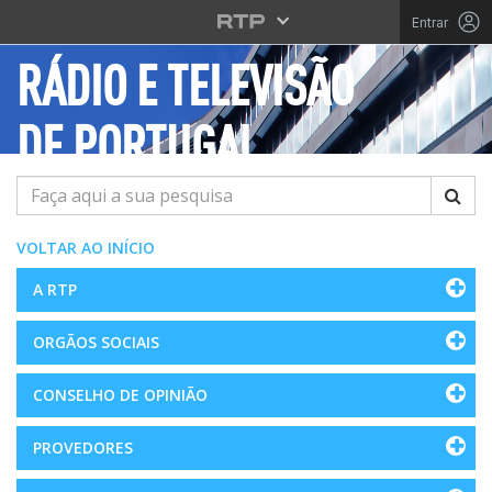
Saltar para o conteúdo principal
Entrar
RÁDIO E TELEVISÃO
DE PORTUGAL
Pesquisar
VOLTAR AO INÍCIO
A RTP
ORGÃOS SOCIAIS
CONSELHO DE OPINIÃO
PROVEDORES