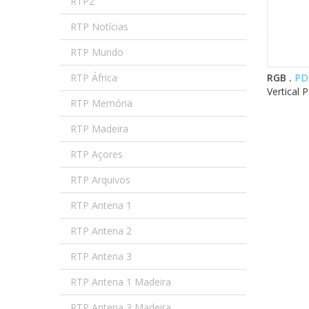
RTP2
RTP Notícias
RTP Mundo
RGB .
P
RTP África
Vertical
RTP Memória
RTP Madeira
RTP Açores
RTP Arquivos
RTP Antena 1
RTP Antena 2
RTP Antena 3
RTP Antena 1 Madeira
RTP Antena 3 Madeira