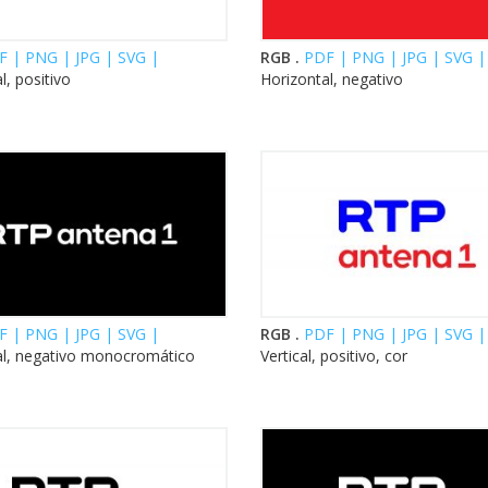
DF
|
PNG
|
JPG
|
SVG
|
RGB .
PDF
|
PNG
|
JPG
|
SVG
|
l, positivo
Horizontal, negativo
DF
|
PNG
|
JPG
|
SVG
|
RGB .
PDF
|
PNG
|
JPG
|
SVG
|
al, negativo monocromático
Vertical, positivo, cor