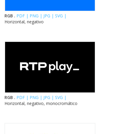
RGB .
PDF
|
PNG
|
JPG
|
SVG
|
Horizontal, negativo
RGB .
PDF
|
PNG
|
JPG
|
SVG
|
Horizontal, negativo, monocromático