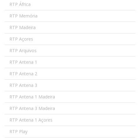
RTP África
RTP Memória
RTP Madeira
RTP Açores
RTP Arquivos
RTP Antena 1
RTP Antena 2
RTP Antena 3
RTP Antena 1 Madeira
RTP Antena 3 Madeira
RTP Antena 1 Açores
RTP Play