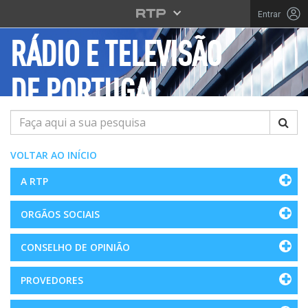
Saltar para o conteúdo principal
Entrar
RÁDIO E TELEVISÃO
DE PORTUGAL
Pesquisar
VOLTAR AO INÍCIO
A RTP
ORGÃOS SOCIAIS
CONSELHO DE OPINIÃO
PROVEDORES