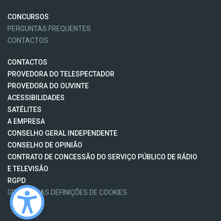
CONCURSOS
PERGUNTAS FREQUENTES
CONTACTOS
CONTACTOS
PROVEDORA DO TELESPECTADOR
PROVEDORA DO OUVINTE
ACESSIBILIDADES
SATÉLITES
A EMPRESA
CONSELHO GERAL INDEPENDENTE
CONSELHO DE OPINIÃO
CONTRATO DE CONCESSÃO DO SERVIÇO PÚBLICO DE RÁDIO
E TELEVISÃO
RGPD
GESTÃO DAS DEFINIÇÕES DE COOKIES