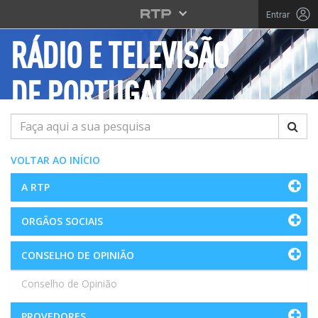
Saltar para o conteúdo principal
Entrar
RÁDIO E TELEVISÃO
DE PORTUGAL
Pesquisar
VOLTAR AO INÍCIO
A RTP
ORGÃOS SOCIAIS
CONSELHO DE OPINIÃO
Conselho de Opinião
PROVEDORES