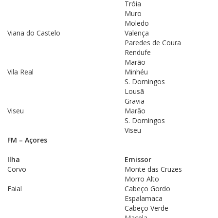
Tróia
Muro
Moledo
Viana do Castelo
Valença
Paredes de Coura
Rendufe
Marão
Vila Real
Minhéu
S. Domingos
Lousã
Gravia
Viseu
Marão
S. Domingos
Viseu
FM – Açores
Ilha
Emissor
Corvo
Monte das Cruzes
Morro Alto
Faial
Cabeço Gordo
Espalamaca
Cabeço Verde
Macela