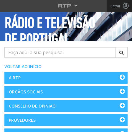
Saltar para o conteúdo principal
Entrar
RÁDIO E TELEVISÃO
DE PORTUGAL
Pesquisar
VOLTAR AO INÍCIO
A RTP
ORGÃOS SOCIAIS
CONSELHO DE OPINIÃO
PROVEDORES