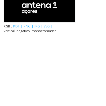
RGB .
PDF
|
PNG
|
JPG
|
SVG
|
Vertical, negativo, monocromatico