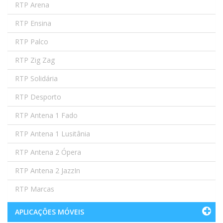
RTP Arena
RTP Ensina
RTP Palco
RTP Zig Zag
RTP Solidária
RTP Desporto
RTP Antena 1 Fado
RTP Antena 1 Lusitânia
RTP Antena 2 Ópera
RTP Antena 2 JazzIn
RTP Marcas
APLICAÇÕES MÓVEIS