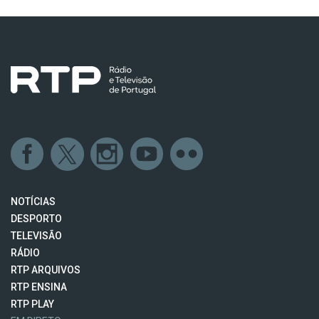
NOTÍCIAS
DESPORTO
TELEVISÃO
RÁDIO
RTP ARQUIVOS
RTP ENSINA
RTP PLAY