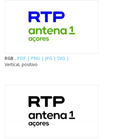
RGB .
PDF
|
PNG
|
JPG
|
SVG
|
Vertical, positivo