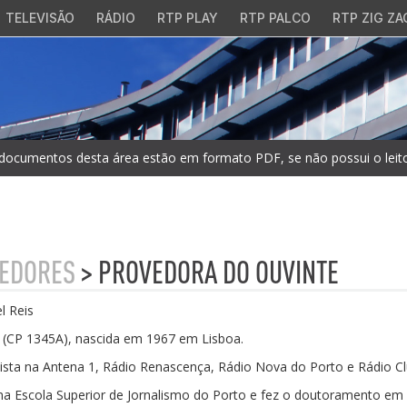
TELEVISÃO
RÁDIO
RTP PLAY
RTP PALCO
RTP ZIG ZA
documentos desta área estão em formato PDF, se não possui o leitor
EDORES
> PROVEDORA DO OUVINTE
l Reis
a (CP 1345A), nascida em 1967 em Lisboa.
lista na Antena 1, Rádio Renascença, Rádio Nova do Porto e Rádio Cl
na Escola Superior de Jornalismo do Porto e fez o doutoramento em C