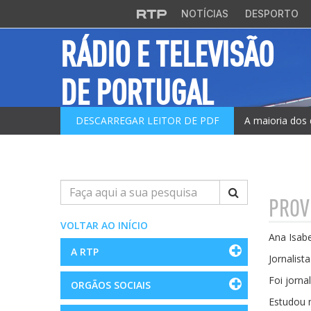
Saltar para o conteúdo principal
NOTÍCIAS
DESPORTO
RÁDIO E TELEVISÃO
DE PORTUGAL
DESCARREGAR LEITOR DE PDF
A maioria dos 
Pesquisar
PROV
VOLTAR AO INÍCIO
Ana Isabe
A RTP
Jornalist
Foi jorna
ORGÃOS SOCIAIS
Estudou 