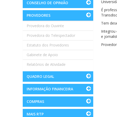
Universi
CONSELHO DE OPINIÃO
É profess
Transdisc
PROVEDORES
Tem dese
Provedora do Ouvinte
Integrou
Provedora do Telespectador
e jornalis
Provedor
Estatuto dos Provedores
Gabinete de Apoio
Relatórios de Atividade
QUADRO LEGAL
INFORMAÇÃO FINANCEIRA
COMPRAS
MAIS RTP