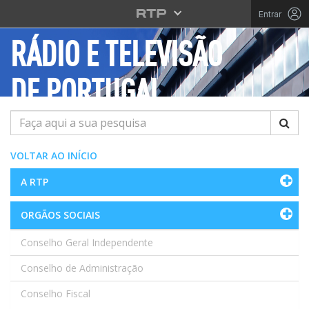
Saltar para o conteúdo principal
Entrar
RÁDIO E TELEVISÃO
DE PORTUGAL
Pesquisar
VOLTAR AO INÍCIO
A RTP
ORGÃOS SOCIAIS
Conselho Geral Independente
Conselho de Administração
Conselho Fiscal