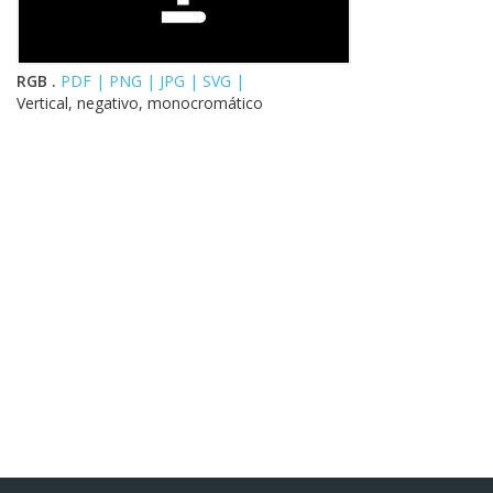
RGB .
PDF
|
PNG
|
JPG
|
SVG
|
Vertical, negativo, monocromático