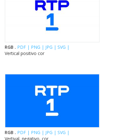
RGB .
PDF
|
PNG
|
JPG
|
SVG
|
Vertical positivo cor
RGB .
PDF
|
PNG
|
JPG
|
SVG
|
Vertival, negativo, cor