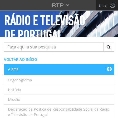
Saltar para o conteúdo principal
Entrar
RÁDIO E TELEVISÃO
DE PORTUGAL
Pesquisar
VOLTAR AO INÍCIO
A RTP
Organograma
História
Missão
Declaração de Política de Responsabilidade Social da Rádio
e Televisão de Portugal