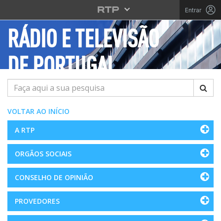
Saltar para o conteúdo principal
Entrar
RÁDIO E TELEVISÃO
DE PORTUGAL
Pesquisar
VOLTAR AO INÍCIO
A RTP
ORGÃOS SOCIAIS
CONSELHO DE OPINIÃO
PROVEDORES