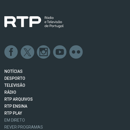
NOTÍCIAS
DESPORTO
TELEVISÃO
RÁDIO
RTP ARQUIVOS
RTP ENSINA
RTP PLAY
EM DIRETO
REVER PROGRAMAS