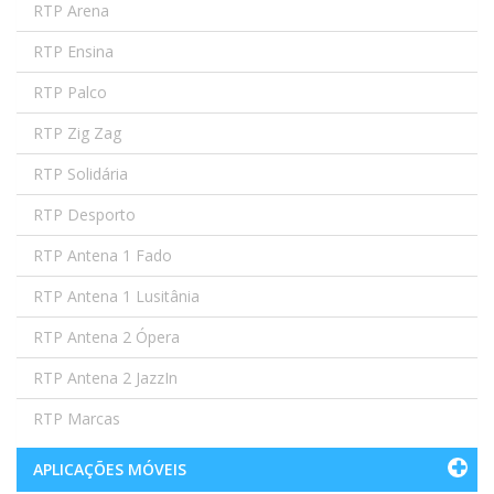
RTP Arena
RTP Ensina
RTP Palco
RTP Zig Zag
RTP Solidária
RTP Desporto
RTP Antena 1 Fado
RTP Antena 1 Lusitânia
RTP Antena 2 Ópera
RTP Antena 2 JazzIn
RTP Marcas
APLICAÇÕES MÓVEIS