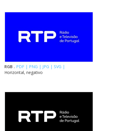
RGB .
PDF
|
PNG
|
JPG
|
SVG
|
Horizontal, negativo