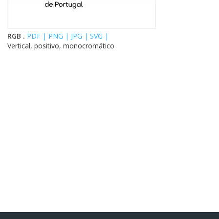
RGB .
PDF
|
PNG
|
JPG
|
SVG
|
Vertical, positivo, monocromático