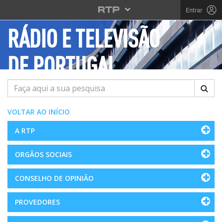
Saltar para o conteúdo principal
Entrar
RÁDIO E TELEVISÃO
DE PORTUGAL
Pesquisar
VOLTAR AO INÍCIO
A RTP
ORGÃOS SOCIAIS
CONSELHO DE OPINIÃO
PROVEDORES