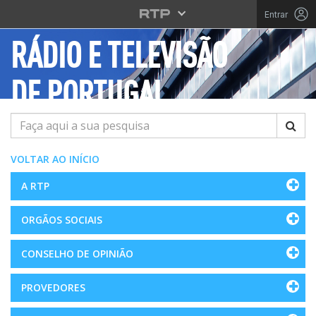
Saltar para o conteúdo principal
Entrar
RÁDIO E TELEVISÃO
DE PORTUGAL
Pesquisar
VOLTAR AO INÍCIO
A RTP
ORGÃOS SOCIAIS
CONSELHO DE OPINIÃO
PROVEDORES