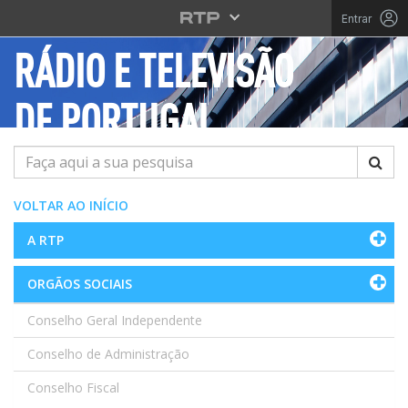
Saltar para o conteúdo principal
Entrar
RÁDIO E TELEVISÃO
DE PORTUGAL
Pesquisar
VOLTAR AO INÍCIO
A RTP
ORGÃOS SOCIAIS
Conselho Geral Independente
Conselho de Administração
Conselho Fiscal