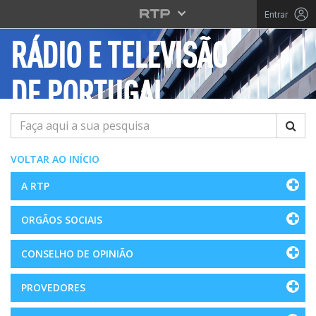
Saltar para o conteúdo principal
Entrar
RÁDIO E TELEVISÃO
DE PORTUGAL
Pesquisar
VOLTAR AO INÍCIO
A RTP
ORGÃOS SOCIAIS
CONSELHO DE OPINIÃO
PROVEDORES