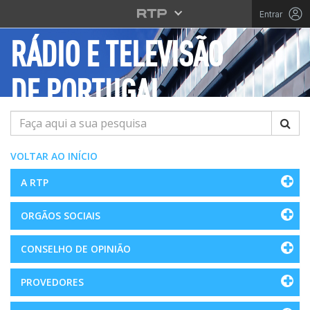
Saltar para o conteúdo principal
Entrar
RÁDIO E TELEVISÃO
DE PORTUGAL
Pesquisar
VOLTAR AO INÍCIO
A RTP
ORGÃOS SOCIAIS
CONSELHO DE OPINIÃO
PROVEDORES