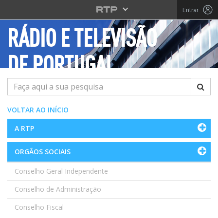
Saltar para o conteúdo principal
Entrar
RÁDIO E TELEVISÃO
DE PORTUGAL
Pesquisar
VOLTAR AO INÍCIO
A RTP
ORGÃOS SOCIAIS
Conselho Geral Independente
Conselho de Administração
Conselho Fiscal