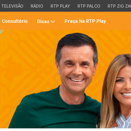
TELEVISÃO
RÁDIO
RTP PLAY
RTP PALCO
RTP ZIG ZA
Pesqui
Consultório
Praça Na RTP Play
Dicas
no
site