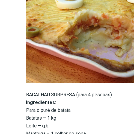
BACALHAU SURPRESA (para 4 pessoas)
Ingredientes:
Para o puré de batata:
Batatas – 1 kg
Leite – q.b.
Manteiga – 1 colher de sopa