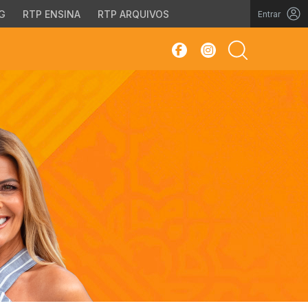
G
RTP ENSINA
RTP ARQUIVOS
Entrar
sar