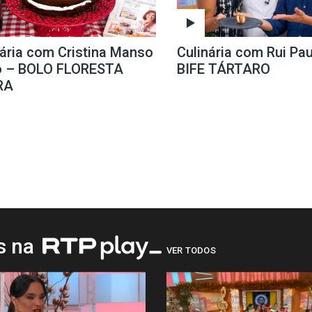
nária com Cristina Manso
Culinária com Rui Pau
o – BOLO FLORESTA
BIFE TÁRTARO
RA
os na
VER TODOS