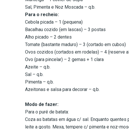
Sal, Pimenta e Noz Moscada – q.b.
Para o recheio:
Cebola picada – 1 (pequena)
Bacalhau cozido (em lascas) – 3 postas
Alho picado – 2 dentes
Tomate (bastante maduro) – 3 (cortado em cubos)
Ovos cozidos (cortados em rodelas) – 4 (reserve a
Ovo (para pincelar) – 2 gemas + 1 clara
Azeite – q.b.
Sal – q.b.
Pimenta – q.b.
Azeitonas e salsa para decorar – q.b.
Modo de fazer:
Para o puré de batata:
Coza as batatas em água c/ sal. Enquanto quentes p
leite a gosto. Mexa, tempere c/ pimenta e noz-mosc