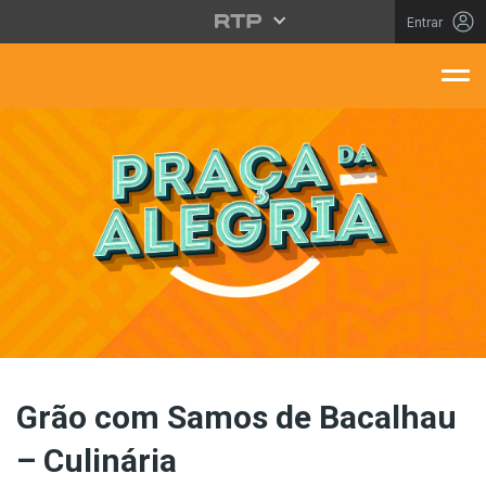
Saltar para o conteúdo principal
Entrar
aça Da Alegria
Grão com Samos de Bacalhau
– Culinária