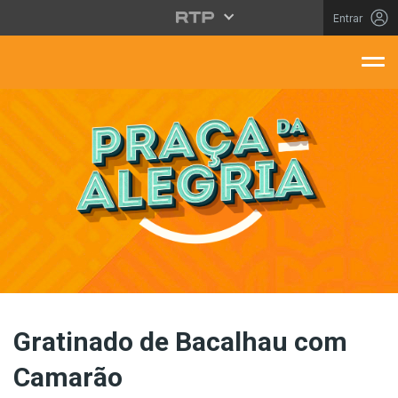
Saltar para o conteúdo principal
Entrar
aça Da Alegria
Gratinado de Bacalhau com
Camarão