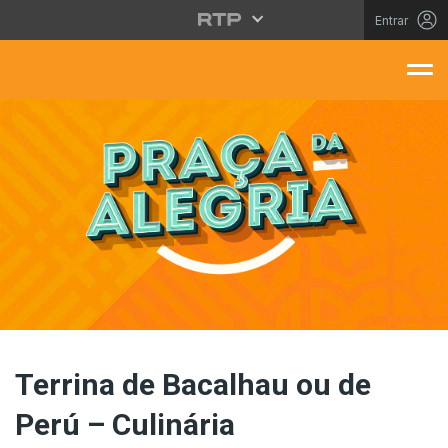
Saltar para o conteúdo principal
Entrar
aça Da Alegria
Terrina de Bacalhau ou de
Perú – Culinária