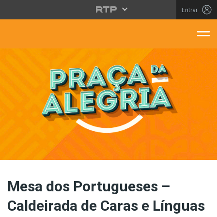
Saltar para o conteúdo principal
Entrar
aça Da Alegria
Mesa dos Portugueses –
Caldeirada de Caras e Línguas