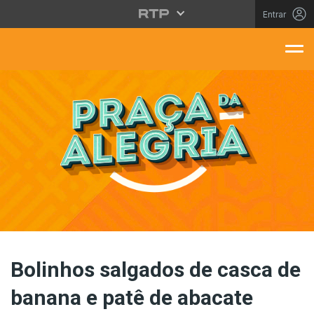
Saltar para o conteúdo principal
Entrar
aça Da Alegria
Bolinhos salgados de casca de
banana e patê de abacate