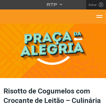
Saltar para o conteúdo principal
Entrar
aça Da Alegria
Risotto de Cogumelos com
Crocante de Leitão – Culinária