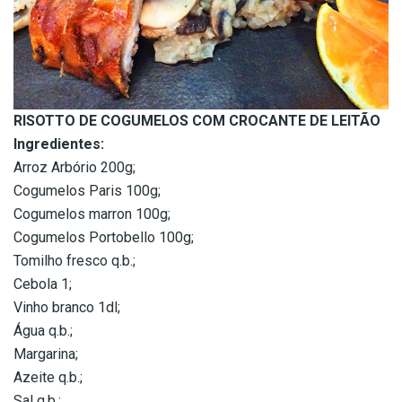
RISOTTO DE COGUMELOS COM CROCANTE DE LEITÃO
Ingredientes:
Arroz Arbório 200g;
Cogumelos Paris 100g;
Cogumelos marron 100g;
Cogumelos Portobello 100g;
Tomilho fresco q.b.;
Cebola 1;
Vinho branco 1dl;
Água q.b.;
Margarina;
Azeite q.b.;
Sal q.b.;