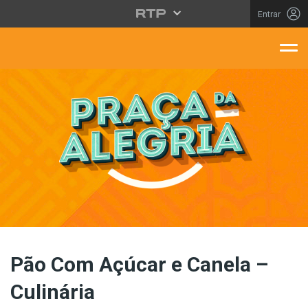
Saltar para o conteúdo principal
Entrar
aça Da Alegria
Pão Com Açúcar e Canela –
Culinária