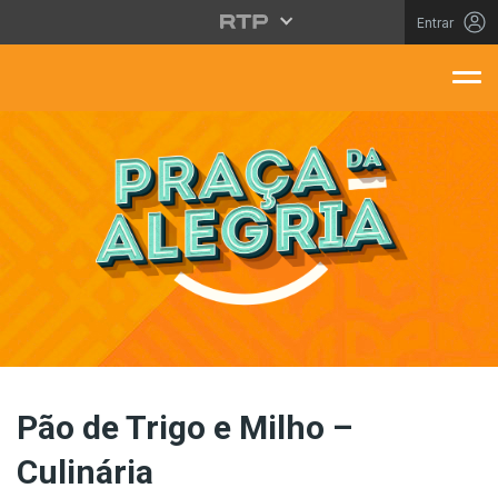
Saltar para o conteúdo principal
Entrar
aça Da Alegria
Pão de Trigo e Milho –
Culinária