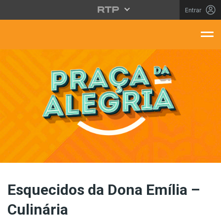
Saltar para o conteúdo principal
Entrar
aça Da Alegria
Esquecidos da Dona Emília –
Culinária