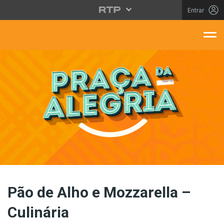
Saltar para o conteúdo principal
Entrar
aça Da Alegria
Pão de Alho e Mozzarella –
Culinária