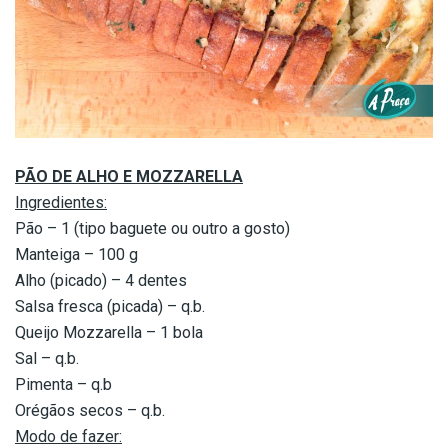
PÃO DE ALHO E MOZZARELLA
Ingredientes:
Pão – 1 (tipo baguete ou outro a gosto)
Manteiga – 100 g
Alho (picado) – 4 dentes
Salsa fresca (picada) – q.b.
Queijo Mozzarella – 1 bola
Sal – q.b.
Pimenta – q.b
Orégãos secos – q.b.
Modo de fazer: