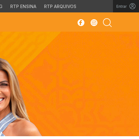
G
RTP ENSINA
RTP ARQUIVOS
Entrar
sar