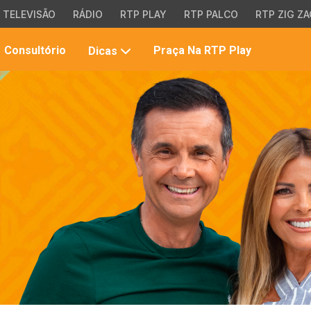
TELEVISÃO
RÁDIO
RTP PLAY
RTP PALCO
RTP ZIG ZA
Pesqui
Consultório
Praça Na RTP Play
Dicas
no
site