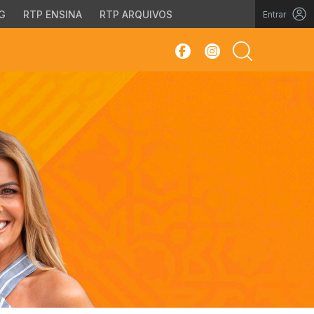
G
RTP ENSINA
RTP ARQUIVOS
Entrar
sar