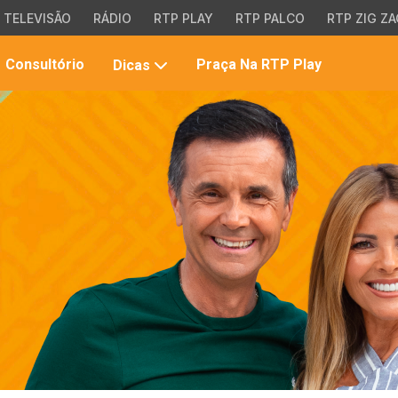
TELEVISÃO
RÁDIO
RTP PLAY
RTP PALCO
RTP ZIG ZA
Pesqui
Consultório
Praça Na RTP Play
Dicas
no
site