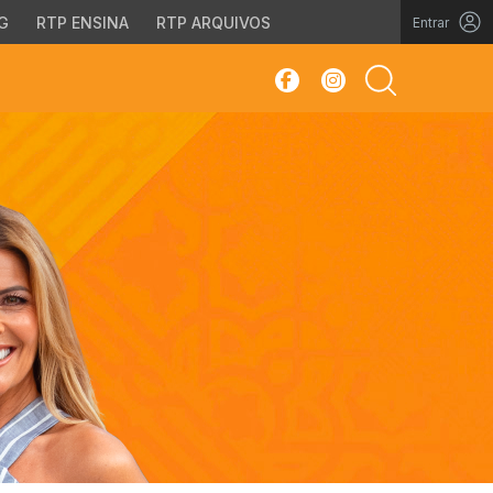
G
RTP ENSINA
RTP ARQUIVOS
Entrar
sar