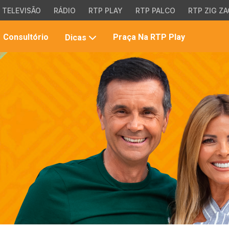
TELEVISÃO
RÁDIO
RTP PLAY
RTP PALCO
RTP ZIG ZA
Pesqui
Consultório
Praça Na RTP Play
Dicas
no
site