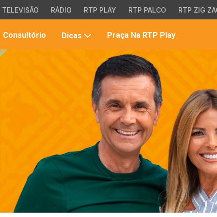
TELEVISÃO
RÁDIO
RTP PLAY
RTP PALCO
RTP ZIG ZA
Pesqui
Consultório
Praça Na RTP Play
Dicas
no
site