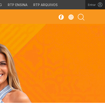
G
RTP ENSINA
RTP ARQUIVOS
Entrar
sar