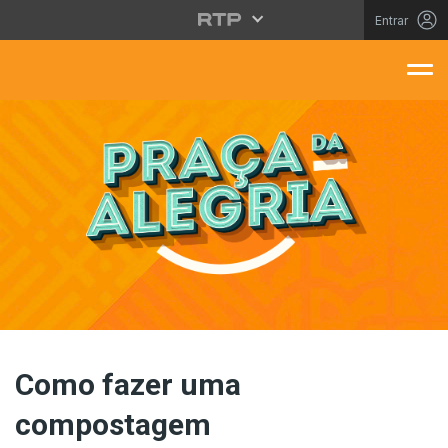
Saltar para o conteúdo principal
Entrar
aça Da Alegria
Como fazer uma
compostagem