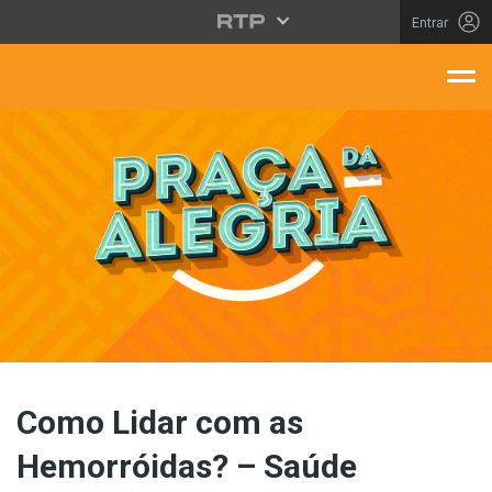
Saltar para o conteúdo principal
Entrar
aça Da Alegria
Como Lidar com as
Hemorróidas? – Saúde