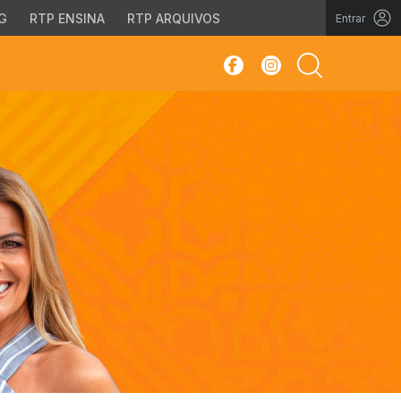
G
RTP ENSINA
RTP ARQUIVOS
Entrar
sar