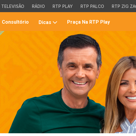
TELEVISÃO
RÁDIO
RTP PLAY
RTP PALCO
RTP ZIG ZA
Pesqui
Consultório
Praça Na RTP Play
Dicas
no
site