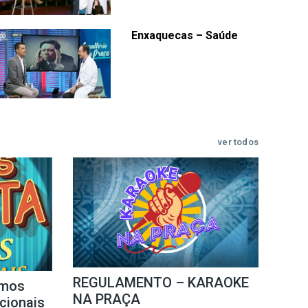
Enxaquecas – Saúde
ver todos
REGULAMENTO – KARAOKE
mos
NA PRAÇA
icionais