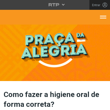
Saltar para o conteúdo principal
Entrar
aça Da Alegria
Como fazer a higiene oral de
forma correta?