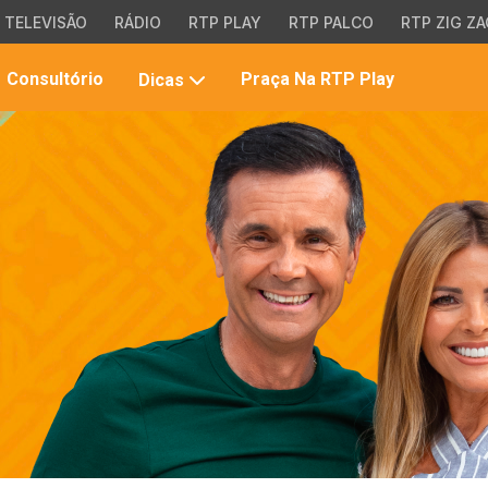
TELEVISÃO
RÁDIO
RTP PLAY
RTP PALCO
RTP ZIG ZA
Pesqui
Consultório
Praça Na RTP Play
Dicas
no
site