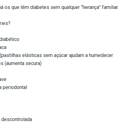
á os que têm diabetes sem qualquer “herança” familiar.
ries?
diabético
aca
 (pastilhas elásticas sem açúcar ajudam a humedecer
dos (aumenta secura)
ave
a periodontal
r descontrolada