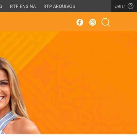
G
RTP ENSINA
RTP ARQUIVOS
Entrar
sar