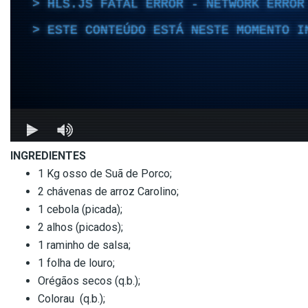
INGREDIENTES
1 Kg osso de Suã de Porco;
2 chávenas de arroz Carolino;
1 cebola (picada);
2 alhos (picados);
1 raminho de salsa;
1 folha de louro;
Orégãos secos (q.b.);
Colorau (q.b.);