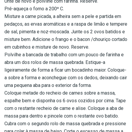
Unte de novo e polvilhe com farinha. Reserve.
Pré-aqueça o forno a 200º C.
Misture a carne picada, a alheira sem a pele e partida em
pedaços, as ervas aromáticas e a raspa de limão e tempere
de sal, pimenta e noz-moscada. Junte os 2 ovos batidos e
misture bem. Adicione o frango e o bacon /chouriço cortado
em cubinhos e misture de novo. Reserve.
Polvilhe a bancada de trabalho com um pouco de farinha e
abra um dos rolos de massa quebrada. Estique-a
ligeiramente de forma a ficar um bocadinho maior. Coloque-
a sobre a forma e aconchegue com os dedos, deixando cair
uma pequena aba para o exterior da forma.
Coloque metade do recheio de carnes sobre a massa,
espalhe bem e disponha os 6 ovos cozidos por cima. Tape
com o restante recheio de carne e alise. Coloque a aba de
massa para dentro e pincele com o restante ovo batido.
Cubra com o segundo rolo de massa quebrada e pressione
para colar à massa de baixo. Corte o excesso de massa a