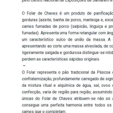
pelo Centro Nacional de Exposições de Santarém e p
–
O Folar de Chaves é um produto de panificação/
gorduras (azeite, banha de porco, manteiga e, ex
carnes fumadas de porco (salpicão, linguiça e p
fumadas). Apresenta uma forma retangular com âng
um característico sulco de união da massa. A 
apresentando ao corte uma massa alveolada, de c
ligeiramente salgada e gordurosa distingue-se nit
perdem as características sápidas originais.
–
O Folar representa o pão tradicional da Páscoa 
confraternização, profundamente carregado de signif
da mistura ritual e alquímica de água, sal, ovos
confecção, varia de região para região, assumindo
únicas do Folar de Chaves atribuem-se não só 
consegue uma perfeita harmonia entre todos os
carnes que o completam.