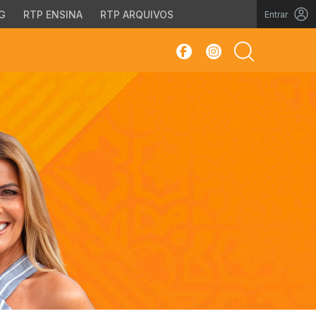
G
RTP ENSINA
RTP ARQUIVOS
Entrar
sar