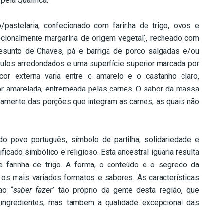
ela Qualifica.
pastelaria, confecionado com farinha de trigo, ovos e
cecionalmente margarina de origem vegetal), recheado com
resunto de Chaves, pá e barriga de porco salgadas e/ou
ulos arredondados e uma superfície superior marcada por
cor externa varia entre o amarelo e o castanho claro,
or amarelada, entremeada pelas carnes. O sabor da massa
idamente das porções que integram as carnes, as quais não
do povo português, símbolo de partilha, solidariedade e
icado simbólico e religioso. Esta ancestral iguaria resulta
 e farinha de trigo. A forma, o conteúdo e o segredo da
 os mais variados formatos e sabores. As características
ao “
saber fazer
” tão próprio da gente desta região, que
 ingredientes, mas também à qualidade excepcional das