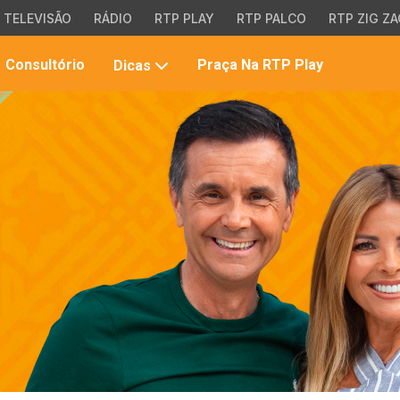
TELEVISÃO
RÁDIO
RTP PLAY
RTP PALCO
RTP ZIG ZA
Pesqui
Consultório
Praça Na RTP Play
Dicas
no
site