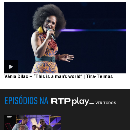
Vânia Dilac – “This is a man’s world” | Tira-Teimas
EPISÓDIOS NA
VER TODOS