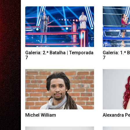
Galeria: 2.ª Batalha | Temporada
Galeria: 1.ª
7
7
Michel William
Alexandra P