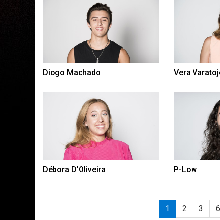
Diogo Machado
Vera Varatoj
Débora D'Oliveira
P-Low
1
2
3
6